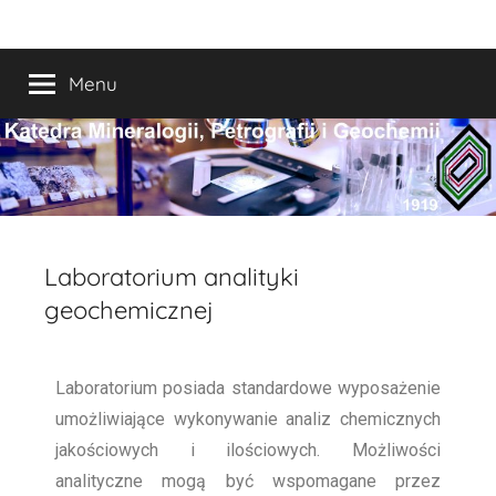
Katedra
WGGiOŚ
Menu
Mineralogii,
Petrografii
i
Geochemii
Laboratorium analityki
geochemicznej
Laboratorium posiada standardowe wyposażenie
umożliwiające wykonywanie analiz chemicznych
jakościowych i ilościowych. Możliwości
analityczne mogą być wspomagane przez