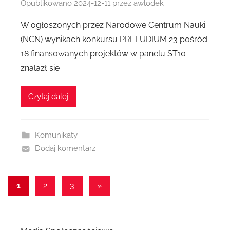
Opublikowano
2024-12-11
przez
awlodek
W ogłoszonych przez Narodowe Centrum Nauki
(NCN) wynikach konkursu PRELUDIUM 23 pośród
18 finansowanych projektów w panelu ST10
znalazł się
Czytaj dalej
Komunikaty
Dodaj komentarz
1
2
3
Następne
»
Stronicowanie
wpisy
wpisów